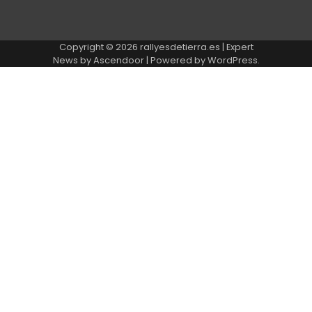
Copyright © 2026
rallyesdetierra.es
| Expert
News by
Ascendoor
| Powered by
WordPress
.